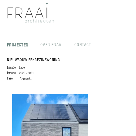
Architect Lede
Lotte Van Acoleyen
OVER FRAAI
CONTACT
PROJECTEN
NIEUWBOUW EENGEZINSWONING
Locatie
Lede
Periode
2020 - 2021
Fase
Afgewerkt