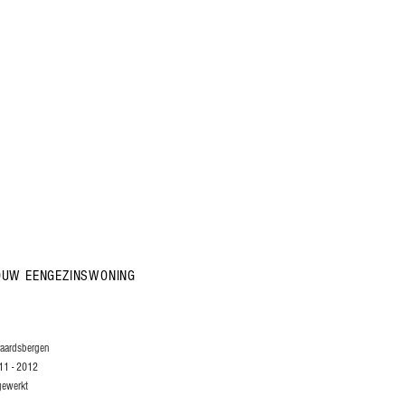
an Acoleyen
OUW EENGEZINSWONING
aardsbergen
 - 2012
gewerkt