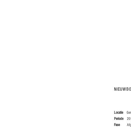
Architect Lede
Lotte V
NIEUWB
Locatie
Ger
Periode
2011
Fase
Af